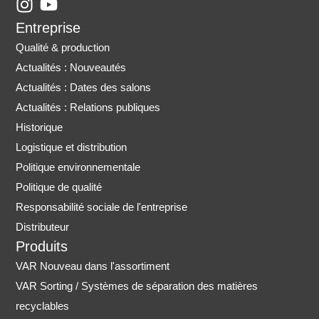
I
Y
n
o
Entreprise
s
u
Qualité & production
t
t
Actualités : Nouveautés
a
u
Actualités : Dates des salons
g
b
r
e
Actualités : Relations publiques
a
Historique
m
Logistique et distribution
Politique environnementale
Politique de qualité
Responsabilité sociale de l'entreprise
Distributeur
Produits
VAR Nouveau dans l'assortiment
VAR Sorting / Systèmes de séparation des matières
recyclables