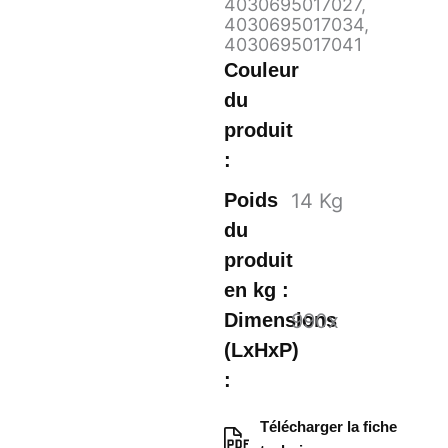
4030695017027
,
4030695017034
,
4030695017041
Couleur
du
produit
:
Poids
14
Kg
du
produit
en kg :
Dimensions
990
x
(LxHxP)
:
Télécharger la fiche