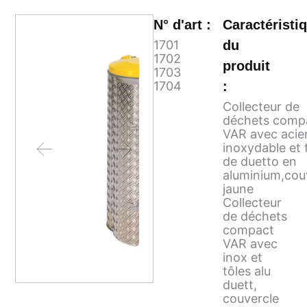
N° d'art :
Caractéristi
1701
du
1702
produit
1703
1704
:
Collecteur de
déchets comp
VAR avec acie
inoxydable et 
de duetto en
aluminium,cou
jaune
Collecteur
de déchets
compact
VAR avec
inox et
tôles alu
duett,
couvercle