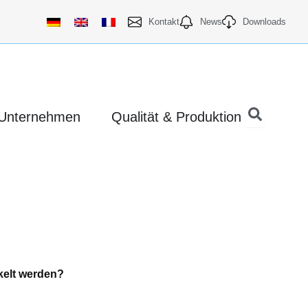
Kontakt
News
Downloads
te öffnen
Unternehmen öffnen
Qualität & Pr
Unternehmen
Qualität & Produktion
kelt werden?