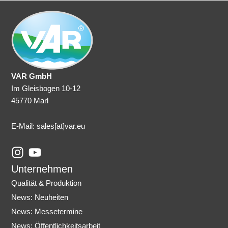
VAR GmbH
Im Gleisbogen 10-12
45770 Marl
E-Mail: sales
[at]var.eu
I
Y
n
o
Unternehmen
s
u
Qualität & Produktion
t
t
News: Neuheiten
a
u
News: Messetermine
g
b
r
e
News: Öffentlichkeitsarbeit