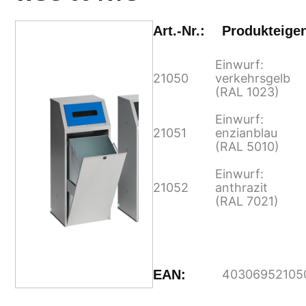
Art.-Nr.:
Produkteige
Einwurf:
21050
verkehrsgelb
(RAL 1023)
Einwurf:
21051
enzianblau
(RAL 5010)
Einwurf:
21052
anthrazit
(RAL 7021)
EAN:
40306952105