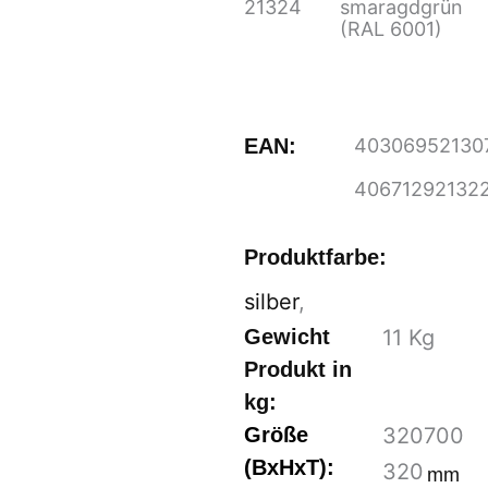
21324
smaragdgrün
(RAL 6001)
EAN:
40306952130
40671292132
Produktfarbe:
silber
,
Gewicht
11
Kg
Produkt in
kg:
Größe
320
700
(BxHxT):
320
mm