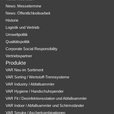
a
u
News: Messetermine
g
b
r
e
News: Öffentlichkeitsarbeit
a
Historie
m
Logistik und Vertrieb
Umweltpolitik
Qualitätspolitik
Corporate Social Responsibility
Vertriebspartner
Produkte
VAR Neu im Sortiment
VAR Sorting / Wertstoff-Trennsysteme
VAR Industry / Abfallsammler
VAR Hygiene / Handschuhspender
VAR Fit / Desinfektionsstation und Abfallsammler
VAR Indoor / Abfallsammler und Schirmständer
VAR Smoke / Ascherkombinationen