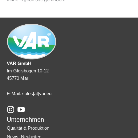
VAR GmbH
Im Gleisbogen 10-12
45770 Marl
E-Mail: sales
[at]var.eu
I
Y
n
o
Unternehmen
s
u
Qualität & Produktion
t
t
News: Neuheiten