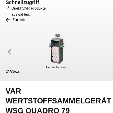
Schnellzugriff
Direkt VAR Produkte
auswählen…
Zurück
Neu im Sortiment
VAR
News
VA
VAR
WERTSTOFFSAMMELGERÄT
WSG QUADRO 79