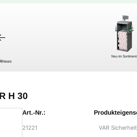
Neu im Sortiment
R
News
R H 30
Art.-Nr.:
Produkteigens
21221
VAR Sicherheit