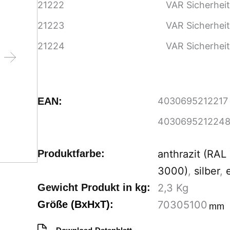
21222
VAR Sicherheit
21223
VAR Sicherheit
21224
VAR Sicherhei
EAN:
4030695212217
403069521224
Produktfarbe:
anthrazit (RAL
3000)
,
silber
,
Gewicht Produkt in kg:
2,3
Kg
Größe (BxHxT):
70
305
100
mm