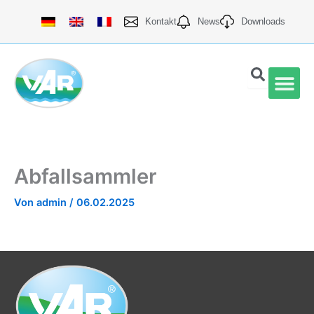
Zum
Kontakt
News
Downloads
Inhalt
springen
Quali
Abfallsammler
Von
admin
/
06.02.2025