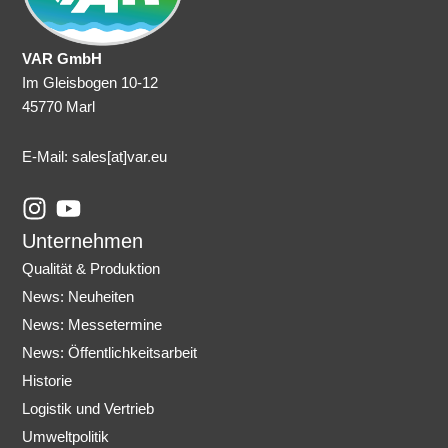
VAR GmbH
Im Gleisbogen 10-12
45770 Marl
E-Mail: sales
[at]var.eu
I
Y
n
o
Unternehmen
s
u
Qualität & Produktion
t
t
News: Neuheiten
a
u
News: Messetermine
g
b
r
e
News: Öffentlichkeitsarbeit
a
Historie
m
Logistik und Vertrieb
Umweltpolitik