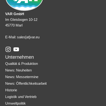
VAR GmbH
Im Gleisbogen 10-12
45770 Marl
E-Mail: sales
[at]var.eu
I
Y
n
o
Unternehmen
s
u
Qualität & Produktion
t
t
News: Neuheiten
a
u
News: Messetermine
g
b
r
e
News: Öffentlichkeitsarbeit
a
Historie
m
Logistik und Vertrieb
Umweltpolitik