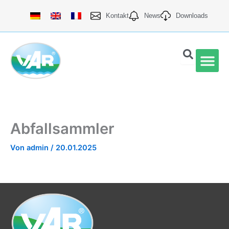
Zum
Kontakt
News
Downloads
Inhalt
springen
Quali
Abfallsammler
Von
admin
/
20.01.2025