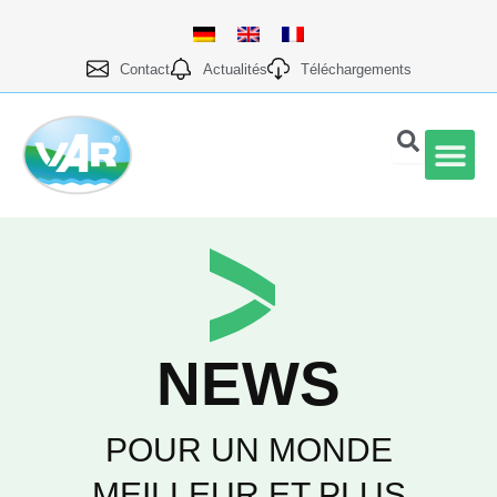
Aller
au
contenu
Contact
Actualités
Téléchargements
Qualité et prod
NEWS
POUR UN MONDE
MEILLEUR ET PLUS