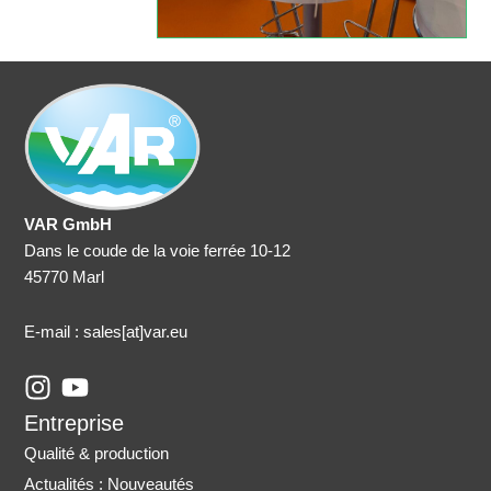
VAR GmbH
Dans le coude de la voie ferrée 10-12
45770 Marl
E-mail : sales
[at]var.eu
I
Y
n
o
Entreprise
s
u
Qualité & production
t
t
Actualités : Nouveautés