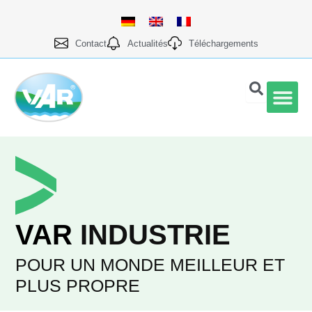
Aller
au
contenu
Contact
Actualités
Téléchargements
Qualité et prod
VAR
INDUSTRIE
POUR UN MONDE MEILLEUR ET
PLUS PROPRE