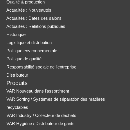
Qualité & production
t
t
Actualités : Nouveautés
a
u
Actualités : Dates des salons
g
b
r
e
Actualités : Relations publiques
a
Historique
m
Logistique et distribution
Politique environnementale
Politique de qualité
Responsabilité sociale de l'entreprise
Distributeur
Produits
VAR Nouveau dans l'assortiment
VAR Sorting / Systèmes de séparation des matières
recyclables
VAR Industry / Collecteur de déchets
VAR Hygiène / Distributeur de gants