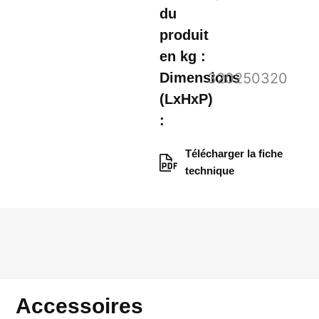
du
produit
en kg :
Dimensions
320
250
320
(LxHxP)
:
Télécharger la fiche
technique
Accessoires