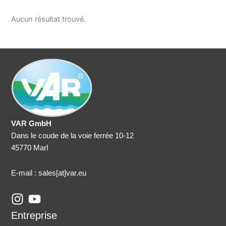
Aucun résultat trouvé.
VAR GmbH
Dans le coude de la voie ferrée 10-12
45770 Marl
E-mail : sales
[at]var.eu
I
Y
n
o
Entreprise
s
u