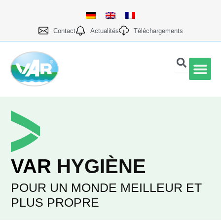
Aller
au
contenu
Contact
Actualités
Téléchargements
Qualité et prod
VAR
HYGIÈNE
POUR UN MONDE MEILLEUR ET
PLUS PROPRE