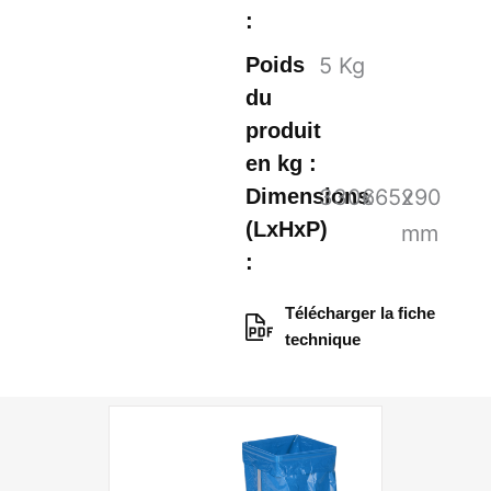
:
Poids
5
Kg
du
produit
en kg :
Dimensions
330
665
x
x
290
(LxHxP)
mm
:
Télécharger la fiche
technique