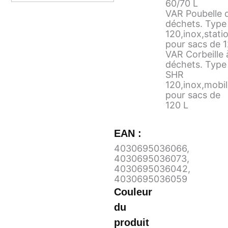
60/70 L
VAR Poubelle 
déchets. Type
120,inox,stati
pour sacs de 1
VAR Corbeille 
déchets. Type
SHR
120,inox,mobil
pour sacs de
120 L
EAN :
4030695036066
,
4030695036073
,
4030695036042
,
4030695036059
Couleur
du
produit