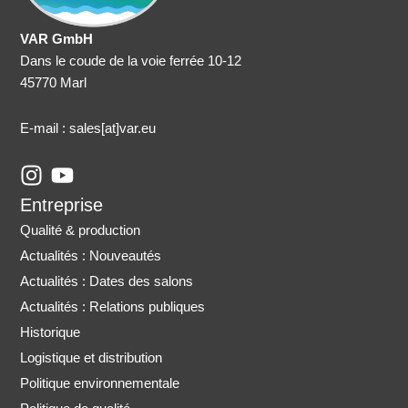
VAR GmbH
Dans le coude de la voie ferrée 10-12
45770 Marl
E-mail : sales
[at]var.eu
I
Y
n
o
Entreprise
s
u
Qualité & production
t
t
Actualités : Nouveautés
a
u
Actualités : Dates des salons
g
b
r
e
Actualités : Relations publiques
a
Historique
m
Logistique et distribution
Politique environnementale