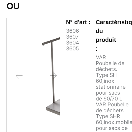
OU
N° d'art :
Caractéristi
3606
du
3607
produit
3604
3605
:
VAR
Poubelle de
déchets.
Type SH
60,inox
stationnaire
pour sacs
de 60/70 L
VAR Poubelle
de déchets.
Type SHR
60,inox,mobil
pour sacs de