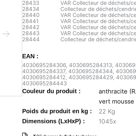
28433
VAR Collecteur de déchets/ce
28434
Collecteur de déchets/cendri
28440
VAR Collecteur de déchets/ce
28441
VAR Collecteur de déchets/ce
28442
VAR Collecteur de déchets/c
28443
VAR Collecteur de déchets/ce
28444
Collecteur de déchets/cendri
EAN :
4030695284306
,
4030695284313
,
403069
4030695284337
,
4030695284344
,
40306
4030695284412
,
4030695284429
,
40306
4030695284443
Couleur du produit :
anthracite (
vert mousse
Poids du produit en kg :
22
Kg
Dimensions (LxHxP) :
1045
x