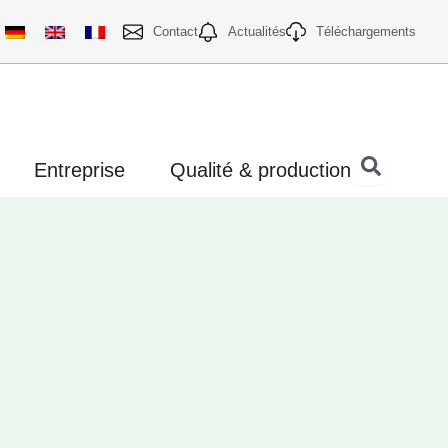
Contact
Actualités
Téléchargements
uvrir Produits
Ouvrir Entreprise
Ouvrir Qualit
Entreprise
Qualité & production