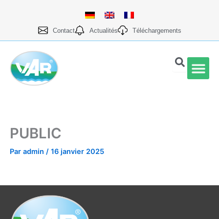
Aller
au
contenu
Contact
Actualités
Téléchargements
Qualité et prod
PUBLIC
Par
admin
/
16 janvier 2025