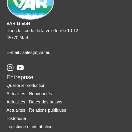
VAR GmbH
Dans le coude de la voie ferrée 10-12
45770 Marl
E-mail : sales
[at]var.eu
I
Y
n
o
Entreprise
s
u
Qualité & production
t
t
Actualités : Nouveautés
a
u
Actualités : Dates des salons
g
b
r
e
Actualités : Relations publiques
a
Historique
m
Logistique et distribution