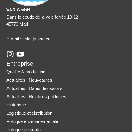
VAR GmbH
Dans le coude de la voie ferrée 10-12
45770 Marl
E-mail : sales
[at]var.eu
I
Y
n
o
Entreprise
s
u
Qualité & production
t
t
Actualités : Nouveautés
a
u
Actualités : Dates des salons
g
b
r
e
Actualités : Relations publiques
a
Historique
m
Logistique et distribution
Politique environnementale
Politique de qualité