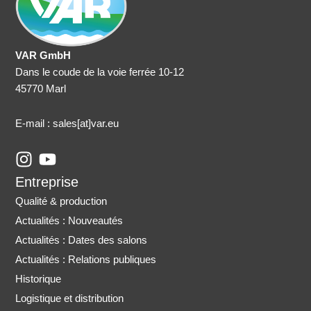
VAR GmbH
Dans le coude de la voie ferrée 10-12
45770 Marl
E-mail : sales
[at]var.eu
I
Y
n
o
Entreprise
s
u
Qualité & production
t
t
Actualités : Nouveautés
a
u
Actualités : Dates des salons
g
b
r
e
Actualités : Relations publiques
a
Historique
m
Logistique et distribution