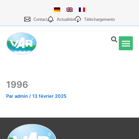
Aller
au
contenu
Contact
Actualités
Téléchargements
Qualité et prod
1996
Par
admin
/
13 février 2025